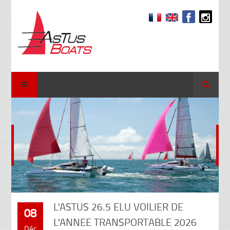
Recher
L'ASTUS 26.5 ELU VOILIER DE
08
L'ANNEE TRANSPORTABLE 2026
•
•
•
•
•
•
•
•
•
Déc