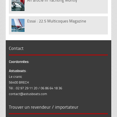
An article in Yachting Montly
12
Fév
Essai : 22.5 Multicoques Magazine
13
Juil
Contact
Coordonnées:
Astusboats
:
Le cranic
56400 BRECH
Tél. : 02 97 29 11 20 / 06 86 64 18 36
contact@astusboats.com
Trouver un revendeur / importateur