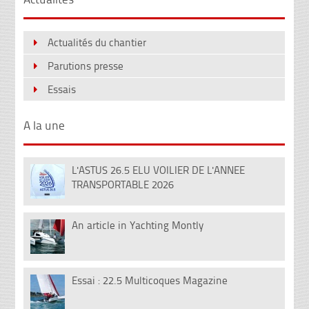
Actualités du chantier
Parutions presse
Essais
A la une
L'ASTUS 26.5 ELU VOILIER DE L'ANNEE
08
TRANSPORTABLE 2026
Déc
An article in Yachting Montly
12
Fév
Essai : 22.5 Multicoques Magazine
13
Juil