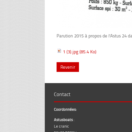
Parution 2015 à propos de l'Astus 24
1 (3).jpg
(85.4 Ko)
Revenir
Contact
Coordonnées:
Astusboats
:
Le cranic