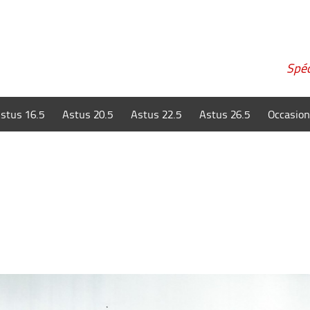
Spéc
stus 16.5
Astus 20.5
Astus 22.5
Astus 26.5
Occasio