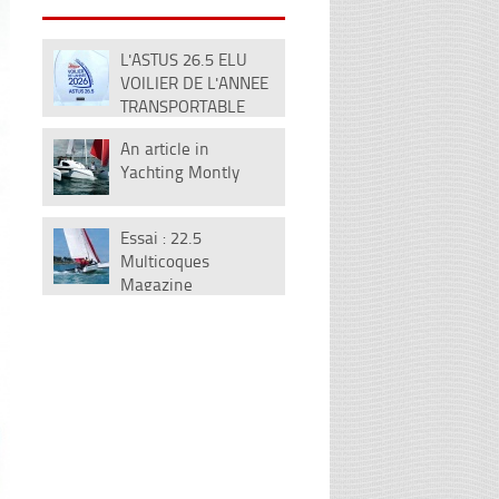
L'ASTUS 26.5 ELU
08
VOILIER DE L'ANNEE
Déc
TRANSPORTABLE
2026
An article in
12
Yachting Montly
Fév
Essai : 22.5
13
Multicoques
Juil
Magazine